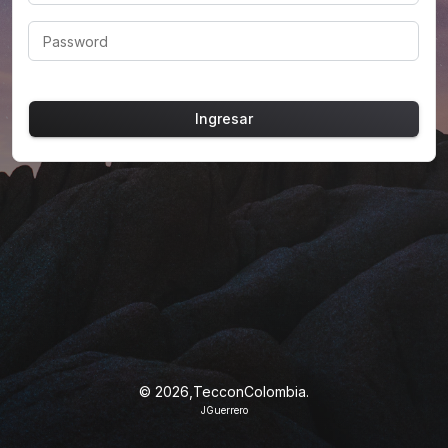
Password
Ingresar
©
2026,TecconColombia.
JGuerrero